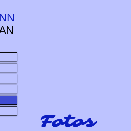
NN
AN
Fotos